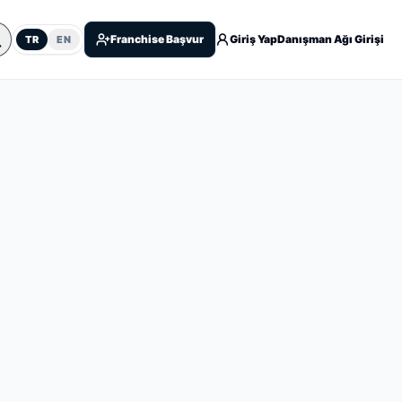
Franchise Başvur
Giriş Yap
Danışman Ağı Girişi
TR
EN