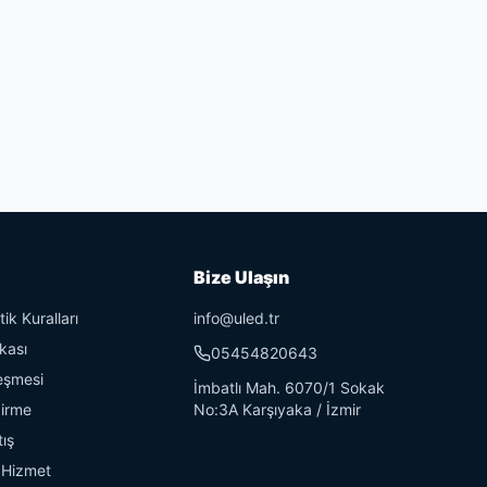
Bize Ulaşın
ik Kuralları
info@uled.tr
ikası
05454820643
eşmesi
İmbatlı Mah. 6070/1 Sokak
dirme
No:3A Karşıyaka / İzmir
tış
 Hizmet