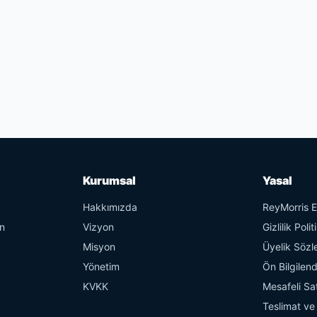
Kurumsal
Yasal
Hakkımızda
ReyMorris Et
en
Vizyon
Gizlilik Polit
Misyon
Üyelik Sözl
Yönetim
Ön Bilgilen
KVKK
Mesafeli Sa
z
Teslimat ve