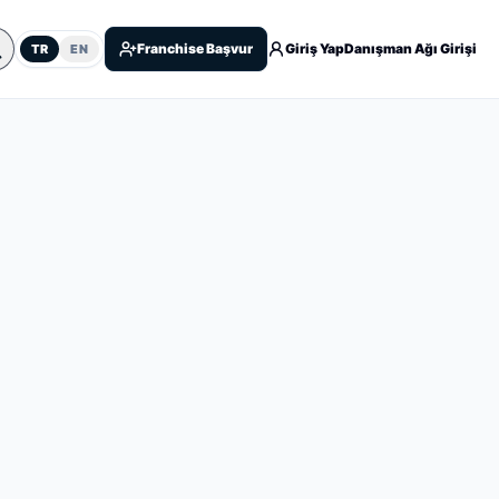
Franchise Başvur
Giriş Yap
Danışman Ağı Girişi
TR
EN