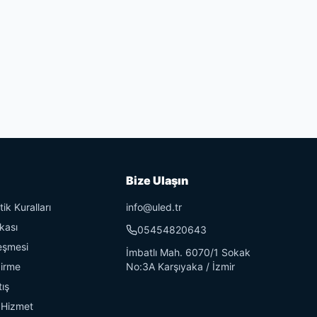
Bize Ulaşın
ik Kuralları
info@uled.tr
ikası
05454820643
eşmesi
İmbatlı Mah. 6070/1 Sokak
dirme
No:3A Karşıyaka / İzmir
tış
 Hizmet