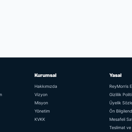
Kurumsal
Yasal
Hakkımızda
ReyMorris Et
en
Vizyon
Gizlilik Polit
Misyon
Üyelik Sözl
Yönetim
Ön Bilgilen
KVKK
Mesafeli Sa
z
Teslimat ve